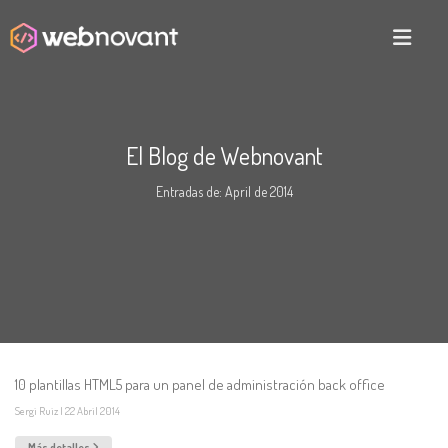
El Blog de Webnovant
Entradas de: April de 2014
10 plantillas HTML5 para un panel de administración back office
Sergi Ruiz
|
22
Abril
2014
Más detalles