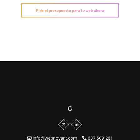
Pide el presupuesto para tu web ahora
info@webnovant.com
637 509 261