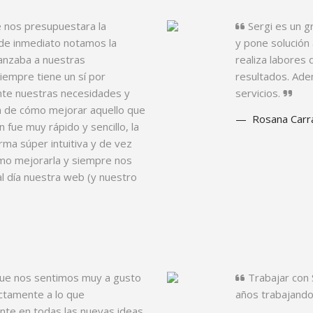
 nos presupuestara la
Sergi es un g
de inmediato notamos la
y pone solución
vanzaba a nuestras
realiza labores
iempre tiene un sí por
resultados. Ade
te nuestras necesidades y
servicios.
a de cómo mejorar aquello que
Rosana Carr
 fue muy rápido y sencillo, la
ma súper intuitiva y de vez
mo mejorarla y siempre nos
 día nuestra web (y nuestro
 que nos sentimos muy a gusto
Trabajar con S
ctamente a lo que
años trabajando 
te en todas las nuevas ideas