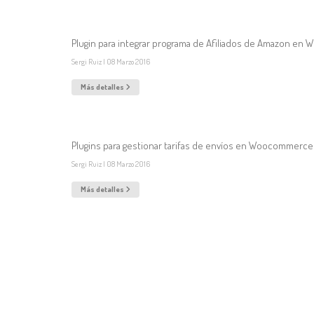
Plugin para integrar programa de Afiliados de Amazon e
Sergi Ruiz
|
08
Marzo
2016
Más detalles
Plugins para gestionar tarifas de envíos en Woocommerce
Sergi Ruiz
|
08
Marzo
2016
Más detalles