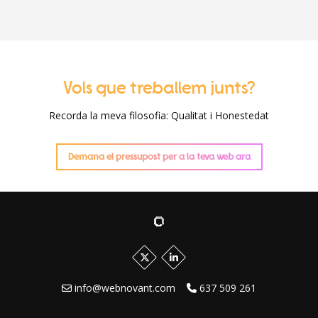
Vols que treballem junts?
Recorda la meva filosofia: Qualitat i Honestedat
Demana el pressupost per a la teva web ara
info@webnovant.com
637 509 261