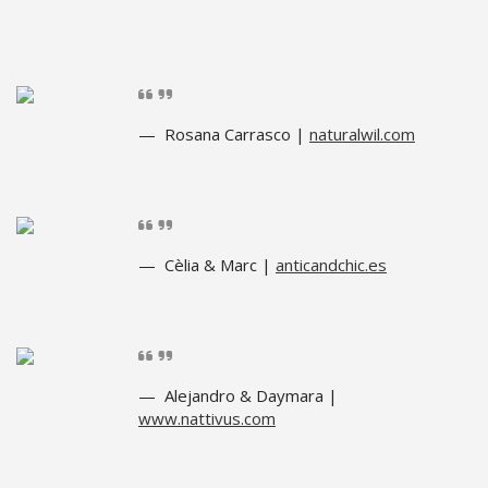
Rosana Carrasco |
naturalwil.com
Cèlia & Marc |
anticandchic.es
Alejandro & Daymara |
www.nattivus.com