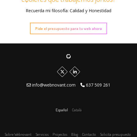
Recuerda mi filosofía: Calidad y Honestidad
Pide el presupuesto para tu web ahora
info@webnovant.com
637 509 261
Español
Català
Sobre Webnovant
Servicios
Proyectos
Blog
Contacto
Solicita presupuesto